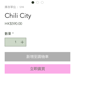
庫存單位： S94
Chili City
價
HK$590.00
格
數量
*
新增至購物車
立即購買
info
Skyline Series - Chili City
Care Instruction
Premium quality beads from Japan
Toughness guarantee