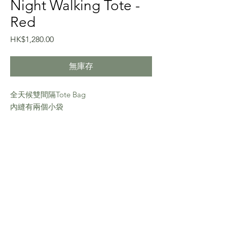
Night Walking Tote -
Red
價
HK$1,280.00
格
無庫存
全天候雙間隔Tote Bag
內縫有兩個小袋
配上啞黑珠珠、粉晶、白幽靈水晶和不銹
鋼珠鏈
Phone Strap Care Instructions
Shipping Information
Let’s
Payment Information
Connect